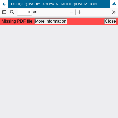
TASHQI IQTISODIY FAOLIYATNI TAHLIL QILISH METODI