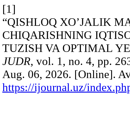
[1]
“QISHLOQ XO’JALIK M
CHIQARISHNING IQTIS
TUZISH VA OPTIMAL YE
JUDR
, vol. 1, no. 4, pp. 
Aug. 06, 2026. [Online]. Av
https://ijournal.uz/index.ph