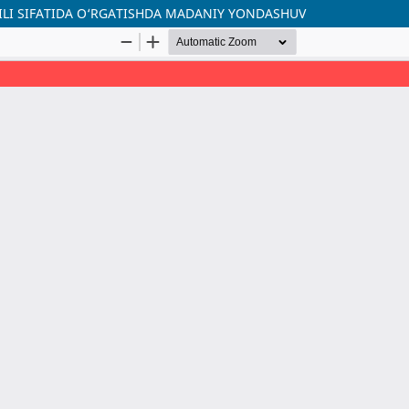
TILI SIFATIDA O‘RGATISHDA MADANIY YONDASHUV