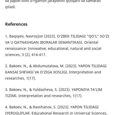
va yapon tilini o‘rganish jarayonini qiziqarli va samarali
qiladi.
References
1. Baqoyev, Navrozjon (2023). O‘ZBEK TILIDAGI “QO‘L” SO‘ZI
VA U QATNASHGAN IBORALAR SEMANTIKASI. Oriental
renaissance: Innovative, educational, natural and social
sciences, 3 (2), 414-417.
2. Bakoev, N., & Abdumutalova, M. (2023). YAPON TILIDAGI
KANSAI SHEVASI VA O‘ZIGA XOSLIGI. Interpretation and
researches, 1(17).
3. Bakoev, N., & Yuldasheva, S. (2023). YAPONIYA TA’LIM
TIZIMI. Interpretation and researches, 1(17).
4. Bakoev, N., & Ravshanov, S. (2023). YAPON TILIDAGI
IYEROGLIFLAR. Educational Research in Universal Sciences,