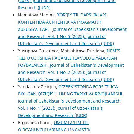
(2025): Journal of Uzbekistan’s Development and
Research (JUDR)
Nematova Madina,
XORIJIY TIL DARSLIKLARI
KONTENTIDA AUNTENTIK VA PRAGMATIK
XUSUSIYATLARI
,
Journal of Uzbekistan’s Development
and Research: Vol. 1 No. 5 (2025): Journal of
Uzbekistan’s Development and Research (JUDR)
Yusupova Gulxumor, Matsabirova Durdona,
NEMIS
TILI O‘QITISHDA RAQAMLI TEXNOLOGIYALARDAN
FOYDALANISH
,
Journal of Uzbekistan’s Development
and Research: Vol. 1 No. 2 (2025): Journal of
Uzbekistan’s Development and Research (JUDR)
Yandashev Zikirjon,
O'ZBEKISTONDA FORS TILIGA
BO'LGAN QIZIQISH, UNING TARIXI VA RIVOJLANISHI
,
Journal of Uzbekistan’s Development and Research:
Vol. 1 No. 1 (2025): Journal of Uzbekistan’s
Development and Research (JUDR)
Ergasheva Rano ,
UMUMTA’LIM TIL
O‘RGANUVCHILARINING LINGVISTIK