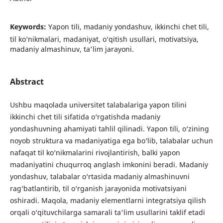
Keywords:
Yapon tili, madaniy yondashuv, ikkinchi chet tili,
til ko‘nikmalari, madaniyat, o‘qitish usullari, motivatsiya,
madaniy almashinuv, ta'lim jarayoni.
Abstract
Ushbu maqolada universitet talabalariga yapon tilini
ikkinchi chet tili sifatida o‘rgatishda madaniy
yondashuvning ahamiyati tahlil qilinadi. Yapon tili, o‘zining
noyob struktura va madaniyatiga ega bo‘lib, talabalar uchun
nafaqat til ko‘nikmalarini rivojlantirish, balki yapon
madaniyatini chuqurroq anglash imkonini beradi. Madaniy
yondashuv, talabalar o‘rtasida madaniy almashinuvni
rag‘batlantirib, til o‘rganish jarayonida motivatsiyani
oshiradi. Maqola, madaniy elementlarni integratsiya qilish
orqali o‘qituvchilarga samarali ta'lim usullarini taklif etadi