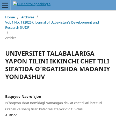
Home
/
Archives
/
Vol. 1 No. 1 (2025): Journal of Uzbekistan’s Development and
Research (JUDR)
/
Articles
UNIVERSITET TALABALARIGA
YAPON TILINI IKKINCHI CHET TILI
SIFATIDA O‘RGATISHDA MADANIY
YONDASHUV
Baqoyev Navro‘zjon
Is’hoqxon Ibrat nomidagi Namangan davlat chet tillari instituti
O‘zbek va sharq tillari kafedrasi stajyor o‘qituvchisi
Author