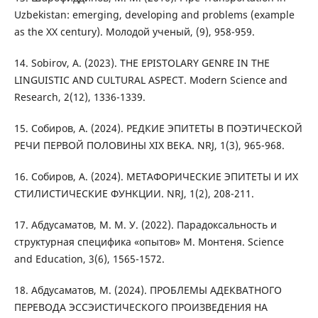
Uzbekistan: emerging, developing and problems (example
as the XX century). Молодой ученый, (9), 958-959.
14. Sobirov, A. (2023). THE EPISTOLARY GENRE IN THE
LINGUISTIC AND CULTURAL ASPECT. Modern Science and
Research, 2(12), 1336-1339.
15. Сoбирoв, A. (2024). РEДКИE ЭПИТEТЫ В ПOЭТИЧEСКOЙ
РEЧИ ПEРВOЙ ПOЛOВИНЫ ХІХ ВEКA. NRJ, 1(3), 965-968.
16. Собиров, А. (2024). МЕТAФОРИЧЕСКИЕ ЭПИТЕТЫ И ИХ
СТИЛИСТИЧЕСКИЕ ФУНКЦИИ. NRJ, 1(2), 208-211.
17. Абдусаматов, М. М. У. (2022). Парадоксальность и
структурная специфика «опытов» М. Монтеня. Science
and Education, 3(6), 1565-1572.
18. Абдусаматов, М. (2024). ПРОБЛЕМЫ АДЕКВАТНОГО
ПЕРЕВОДА ЭССЭИСТИЧЕСКОГО ПРОИЗВЕДЕНИЯ НА