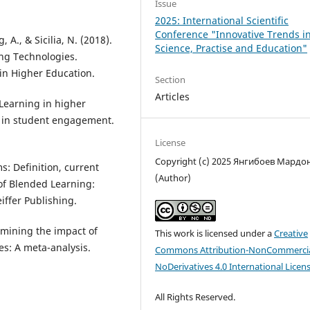
Issue
2025: International Scientific
Conference "Innovative Trends i
 A., & Sicilia, N. (2018).
Science, Practise and Education"
ng Technologies.
 in Higher Education.
Section
Articles
. Learning in higher
t in student engagement.
License
Copyright (c) 2025 Янгибоев Мардо
s: Definition, current
(Author)
of Blended Learning:
eiffer Publishing.
xamining the impact of
This work is licensed under a
Creative
s: A meta-analysis.
Commons Attribution-NonCommercia
NoDerivatives 4.0 International Licen
All Rights Reserved.