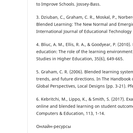
to Improve Schools. Jossey-Bass.
3. Dziuban, C., Graham, C. R., Moskal, P., Norberg,
Blended Learning: The New Normal and Emergi
International Journal of Educational Technology
4. Bliuc, A. M., Ellis, R. A., & Goodyear, P. (2010)
education: The role of the learning environmen
Studies in Higher Education, 35(6), 649-665.
5. Graham, C. R. (2006). Blended learning system
trends, and future directions. In The Handbook 
Global Perspectives, Local Designs (pp. 3-21). Pf
6. Kebritchi, M., Lippo, K., & Smith, S. (2017). E
online and blended learning on student outcome
Computers & Education, 113, 1-14.
Онлайн-ресурсы