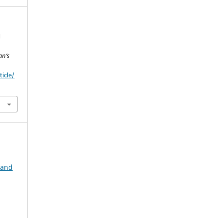
Я
an’s
ticle/
 and