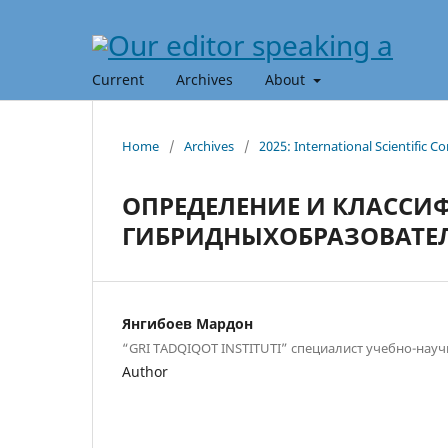
Current
Archives
About
Home
/
Archives
/
2025: International Scientific C
ОПРЕДЕЛЕНИЕ И КЛАССИ
ГИБРИДНЫХОБРАЗОВАТЕ
Янгибоев Мардон
“GRI TADQIQOT INSTITUTI” специалист учебно-науч
Author