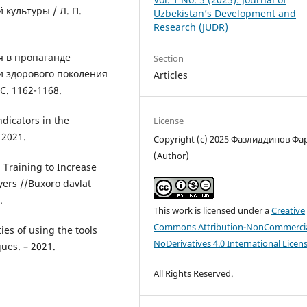
 культуры / Л. П.
Uzbekistan’s Development and
Research (JUDR)
я в пропаганде
Section
и здорового поколения
Articles
 С. 1162-1168.
dicators in the
License
 2021.
Copyright (c) 2025 Фазлиддинов Фа
(Author)
 Training to Increase
yers //Buxoro davlat
.
This work is licensed under a
Creative
Commons Attribution-NonCommercia
ties of using the tools
NoDerivatives 4.0 International Licen
ues. – 2021.
All Rights Reserved.