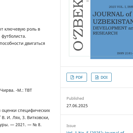
ют ключевую роль в
 футболиста.
пособности двигаться
PDF
DOI
 Чирва. -М.: ТВТ
Published
27.06.2025
ля оценки специфических
. И. Лях, 3. Витковски,
уры. — 2021. — № 8.
Issue
Vol. 1 No. 5 (2025): Journal of