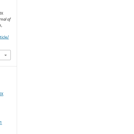
ИХ
rnal of
h
,
ticle/
ИХ
 1