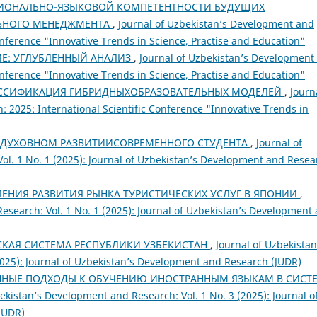
ИОНАЛЬНО-ЯЗЫКОВОЙ КОМПЕТЕНТНОСТИ БУДУЩИХ
ЛЬНОГО МЕНЕДЖМЕНТА
,
Journal of Uzbekistan’s Development and
onference "Innovative Trends in Science, Practise and Education"
Е: УГЛУБЛЕННЫЙ АНАЛИЗ
,
Journal of Uzbekistan’s Development
onference "Innovative Trends in Science, Practise and Education"
АССИФИКАЦИЯ ГИБРИДНЫХОБРАЗОВАТЕЛЬНЫХ МОДЕЛЕЙ
,
Journ
 2025: International Scientific Conference "Innovative Trends in
В ДУХОВНОМ РАЗВИТИИСОВРЕМЕННОГО СТУДЕНТА
,
Journal of
ol. 1 No. 1 (2025): Journal of Uzbekistan’s Development and Resea
ЕНИЯ РАЗВИТИЯ РЫНКА ТУРИСТИЧЕСКИХ УСЛУГ В ЯПОНИИ
,
esearch: Vol. 1 No. 1 (2025): Journal of Uzbekistan’s Development
КАЯ СИСТЕМА РЕСПУБЛИКИ УЗБЕКИСТАН
,
Journal of Uzbekistan
2025): Journal of Uzbekistan’s Development and Research (JUDR)
НЫЕ ПОДХОДЫ К ОБУЧЕНИЮ ИНОСТРАННЫМ ЯЗЫКАМ В СИСТ
ekistan’s Development and Research: Vol. 1 No. 3 (2025): Journal o
JUDR)