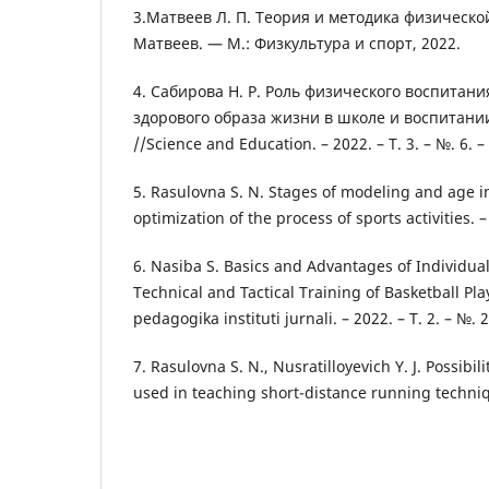
3.Матвеев Л. П. Теория и методика физической
Матвеев. — М.: Физкультура и спорт, 2022.
4. Сабирова Н. Р. Роль физического воспитани
здорового образа жизни в школе и воспитани
//Science and Education. – 2022. – Т. 3. – №. 6. –
5. Rasulovna S. N. Stages of modeling and age in
optimization of the process of sports activities. –
6. Nasiba S. Basics and Advantages of Individual
Technical and Tactical Training of Basketball Pla
pedagogika instituti jurnali. – 2022. – Т. 2. – №. 2
7. Rasulovna S. N., Nusratilloyevich Y. J. Possibili
used in teaching short-distance running techniq